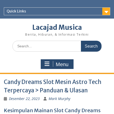
Skip
to
Quick Links
content
Lacajad Musica
Berita, Hiburan, & Informasi Terkini
Search
for:
Menu
Candy Dreams Slot Mesin Astro Tech
Terpercaya > Panduan & Ulasan
Desember 22, 2023
Mark Murphy
Kesimpulan Mainan Slot Candy Dreams