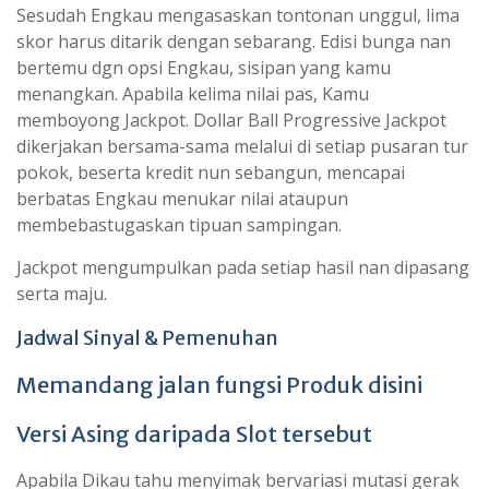
Sesudah Engkau mengasaskan tontonan unggul, lima
skor harus ditarik dengan sebarang. Edisi bunga nan
bertemu dgn opsi Engkau, sisipan yang kamu
menangkan. Apabila kelima nilai pas, Kamu
memboyong Jackpot. Dollar Ball Progressive Jackpot
dikerjakan bersama-sama melalui di setiap pusaran tur
pokok, beserta kredit nun sebangun, mencapai
berbatas Engkau menukar nilai ataupun
membebastugaskan tipuan sampingan.
Jackpot mengumpulkan pada setiap hasil nan dipasang
serta maju.
Jadwal Sinyal & Pemenuhan
Memandang jalan fungsi Produk disini
Versi Asing daripada Slot tersebut
Apabila Dikau tahu menyimak bervariasi mutasi gerak