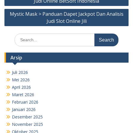
Judi Online BetSoft Indonesia
Mystic Mask > Panduan Dapet Jackpot Dan Analisis
Judi Slot Online Jili
Search
for:
Arsip
Juli 2026
Mei 2026
April 2026
Maret 2026
Februari 2026
Januari 2026
Desember 2025
November 2025
Oktober 2025