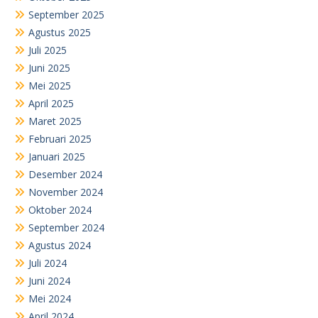
September 2025
Agustus 2025
Juli 2025
Juni 2025
Mei 2025
April 2025
Maret 2025
Februari 2025
Januari 2025
Desember 2024
November 2024
Oktober 2024
September 2024
Agustus 2024
Juli 2024
Juni 2024
Mei 2024
April 2024