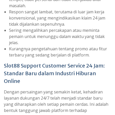
masalah.
Respon sangat lambat, terutama di luar jam kerja
konvensional, yang mengindikasikan klaim 24 jam
tidak dijalankan sepenuhnya.
Sering mengalihkan percakapan atau meminta
pemain untuk menunggu dalam waktu yang tidak
jelas.
Kurangnya pengetahuan tentang promo atau fitur
terbaru yang sedang berjalan di platform.
Slot88 Support Customer Service 24 Jam:
Standar Baru dalam Industri Hiburan
Online
Dengan persaingan yang semakin ketat, kehadiran
layanan dukungan 24/7 telah menjadi standar baru
yang diharapkan oleh setiap pemain cerdas. Ini adalah
bentuk tanggung jawab platform terhadap