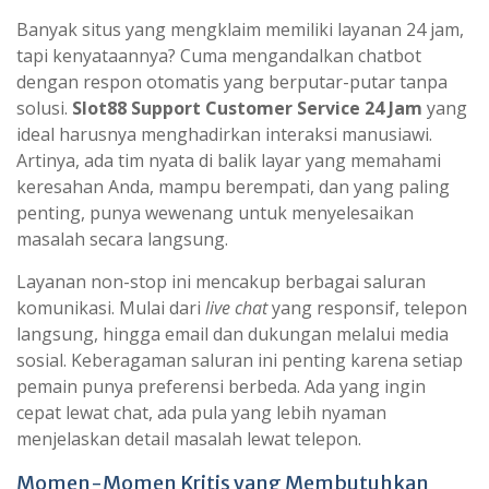
Banyak situs yang mengklaim memiliki layanan 24 jam,
tapi kenyataannya? Cuma mengandalkan chatbot
dengan respon otomatis yang berputar-putar tanpa
solusi.
Slot88 Support Customer Service 24 Jam
yang
ideal harusnya menghadirkan interaksi manusiawi.
Artinya, ada tim nyata di balik layar yang memahami
keresahan Anda, mampu berempati, dan yang paling
penting, punya wewenang untuk menyelesaikan
masalah secara langsung.
Layanan non-stop ini mencakup berbagai saluran
komunikasi. Mulai dari
live chat
yang responsif, telepon
langsung, hingga email dan dukungan melalui media
sosial. Keberagaman saluran ini penting karena setiap
pemain punya preferensi berbeda. Ada yang ingin
cepat lewat chat, ada pula yang lebih nyaman
menjelaskan detail masalah lewat telepon.
Momen-Momen Kritis yang Membutuhkan