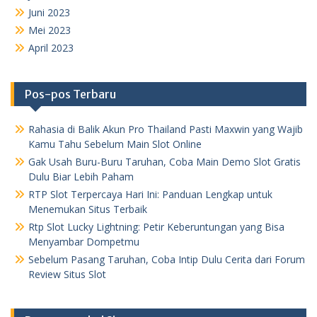
Juni 2023
Mei 2023
April 2023
Pos-pos Terbaru
Rahasia di Balik Akun Pro Thailand Pasti Maxwin yang Wajib
Kamu Tahu Sebelum Main Slot Online
Gak Usah Buru-Buru Taruhan, Coba Main Demo Slot Gratis
Dulu Biar Lebih Paham
RTP Slot Terpercaya Hari Ini: Panduan Lengkap untuk
Menemukan Situs Terbaik
Rtp Slot Lucky Lightning: Petir Keberuntungan yang Bisa
Menyambar Dompetmu
Sebelum Pasang Taruhan, Coba Intip Dulu Cerita dari Forum
Review Situs Slot