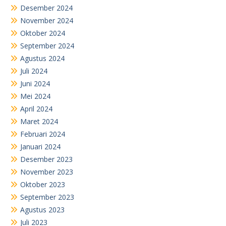
Desember 2024
November 2024
Oktober 2024
September 2024
Agustus 2024
Juli 2024
Juni 2024
Mei 2024
April 2024
Maret 2024
Februari 2024
Januari 2024
Desember 2023
November 2023
Oktober 2023
September 2023
Agustus 2023
Juli 2023