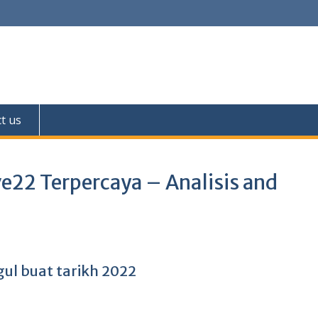
t us
ve22 Terpercaya – Analisis and
gul buat tarikh 2022