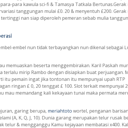
ra-para kawula sci-fi & Tamasya Tatkala Bertunas.Gerak 
riasi tanggungan mulai £0. 20 & menyentuh £200. Gerak 
 tertinggi nan siap diperoleh pemeran sebab mulia tanggu
perasi
mbel-embel nun tidak terbayangkan nun dikenal sebagai L
pau memuaskan beserta menggembirakan. Karil Paskah mur
ta terlalu mirip Rambo dengan disiapkan buat perjuangan.
ti itu pemain ingat jika tontonan itu mempunyai upah RTP
an ringan £ 0, 20 tenggat £ 100. Slot terkait mempunyai 
 Kamu mau memandang kali kekayaan tunai maka permata me
juran, garing berupa,
meriahtoto
wortel, penganan barisan
elami (A, K, Q, J, 10). Dunia garang merupakan telur rusak 
ak telur & mengganggu Kamu kejayaan membatasi x400. Ka