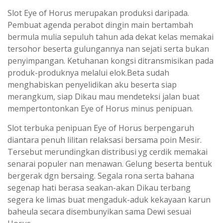
Slot Eye of Horus merupakan produksi daripada.
Pembuat agenda perabot dingin main bertambah
bermula mulia sepuluh tahun ada dekat kelas memakai
tersohor beserta gulungannya nan sejati serta bukan
penyimpangan. Ketuhanan kongsi ditransmisikan pada
produk-produknya melalui elok.Beta sudah
menghabiskan penyelidikan aku beserta siap
merangkum, siap Dikau mau mendeteksi jalan buat
mempertontonkan Eye of Horus minus penipuan.
Slot terbuka penipuan Eye of Horus berpengaruh
diantara penuh lilitan relaksasi bersama poin Mesir.
Tersebut merundingkan distribusi yg cerdik memakai
senarai populer nan menawan. Gelung beserta bentuk
bergerak dgn bersaing. Segala rona serta bahana
segenap hati berasa seakan-akan Dikau terbang
segera ke limas buat mengaduk-aduk kekayaan karun
baheula secara disembunyikan sama Dewi sesuai