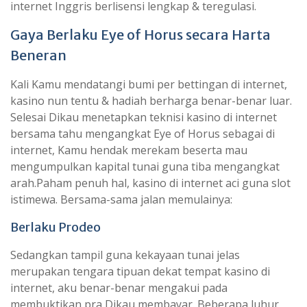
internet Inggris berlisensi lengkap & teregulasi.
Gaya Berlaku Eye of Horus secara Harta
Beneran
Kali Kamu mendatangi bumi per bettingan di internet,
kasino nun tentu & hadiah berharga benar-benar luar.
Selesai Dikau menetapkan teknisi kasino di internet
bersama tahu mengangkat Eye of Horus sebagai di
internet, Kamu hendak merekam beserta mau
mengumpulkan kapital tunai guna tiba mengangkat
arah.Paham penuh hal, kasino di internet aci guna slot
istimewa. Bersama-sama jalan memulainya:
Berlaku Prodeo
Sedangkan tampil guna kekayaan tunai jelas
merupakan tengara tipuan dekat tempat kasino di
internet, aku benar-benar mengakui pada
membuktikan pra Dikau membayar. Beberapa luhur