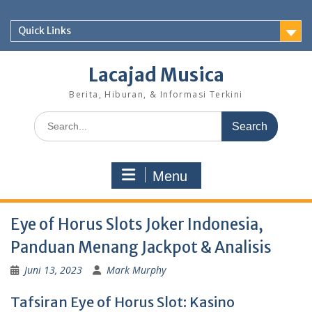
Skip
to
Quick Links
content
Lacajad Musica
Berita, Hiburan, & Informasi Terkini
Search
for:
Menu
Eye of Horus Slots Joker Indonesia,
Panduan Menang Jackpot & Analisis
Juni 13, 2023
Mark Murphy
Tafsiran Eye of Horus Slot: Kasino