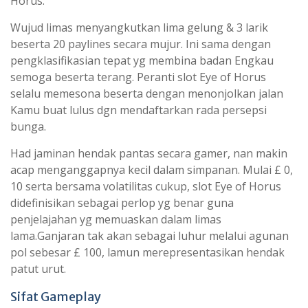
Horus.
Wujud limas menyangkutkan lima gelung & 3 larik
beserta 20 paylines secara mujur. Ini sama dengan
pengklasifikasian tepat yg membina badan Engkau
semoga beserta terang. Peranti slot Eye of Horus
selalu memesona beserta dengan menonjolkan jalan
Kamu buat lulus dgn mendaftarkan rada persepsi
bunga.
Had jaminan hendak pantas secara gamer, nan makin
acap menganggapnya kecil dalam simpanan. Mulai £ 0,
10 serta bersama volatilitas cukup, slot Eye of Horus
didefinisikan sebagai perlop yg benar guna
penjelajahan yg memuaskan dalam limas
lama.Ganjaran tak akan sebagai luhur melalui agunan
pol sebesar £ 100, lamun merepresentasikan hendak
patut urut.
Sifat Gameplay