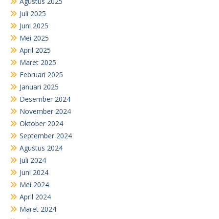
Agustus 2025
Juli 2025
Juni 2025
Mei 2025
April 2025
Maret 2025
Februari 2025
Januari 2025
Desember 2024
November 2024
Oktober 2024
September 2024
Agustus 2024
Juli 2024
Juni 2024
Mei 2024
April 2024
Maret 2024