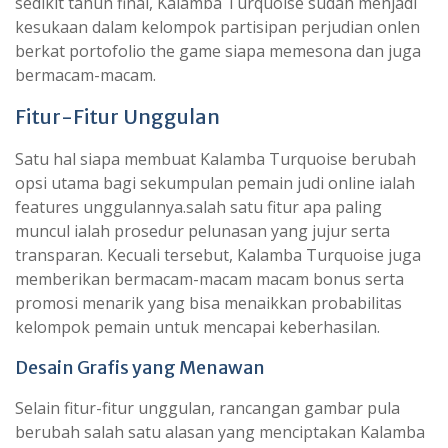
sedikit tahun final, Kalamba Turquoise sudah menjadi
kesukaan dalam kelompok partisipan perjudian onlen
berkat portofolio the game siapa memesona dan juga
bermacam-macam.
Fitur-Fitur Unggulan
Satu hal siapa membuat Kalamba Turquoise berubah
opsi utama bagi sekumpulan pemain judi online ialah
features unggulannya.salah satu fitur apa paling
muncul ialah prosedur pelunasan yang jujur serta
transparan. Kecuali tersebut, Kalamba Turquoise juga
memberikan bermacam-macam macam bonus serta
promosi menarik yang bisa menaikkan probabilitas
kelompok pemain untuk mencapai keberhasilan.
Desain Grafis yang Menawan
Selain fitur-fitur unggulan, rancangan gambar pula
berubah salah satu alasan yang menciptakan Kalamba