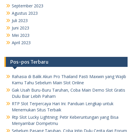
September 2023
Agustus 2023
Juli 2023
Juni 2023
Mei 2023
April 2023
Pos-pos Terbaru
Rahasia di Balik Akun Pro Thailand Pasti Maxwin yang Wajib
Kamu Tahu Sebelum Main Slot Online
Gak Usah Buru-Buru Taruhan, Coba Main Demo Slot Gratis
Dulu Biar Lebih Paham
RTP Slot Terpercaya Hari Ini: Panduan Lengkap untuk
Menemukan Situs Terbaik
Rtp Slot Lucky Lightning: Petir Keberuntungan yang Bisa
Menyambar Dompetmu
Sebelum Pasang Taruhan, Coba Intip Dulu Cerita dari Forum