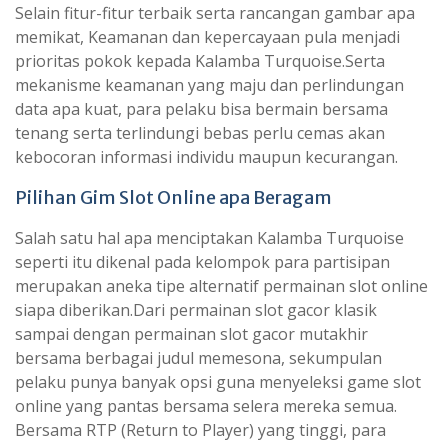
Selain fitur-fitur terbaik serta rancangan gambar apa
memikat, Keamanan dan kepercayaan pula menjadi
prioritas pokok kepada Kalamba Turquoise.Serta
mekanisme keamanan yang maju dan perlindungan
data apa kuat, para pelaku bisa bermain bersama
tenang serta terlindungi bebas perlu cemas akan
kebocoran informasi individu maupun kecurangan.
Pilihan Gim Slot Online apa Beragam
Salah satu hal apa menciptakan Kalamba Turquoise
seperti itu dikenal pada kelompok para partisipan
merupakan aneka tipe alternatif permainan slot online
siapa diberikan.Dari permainan slot gacor klasik
sampai dengan permainan slot gacor mutakhir
bersama berbagai judul memesona, sekumpulan
pelaku punya banyak opsi guna menyeleksi game slot
online yang pantas bersama selera mereka semua.
Bersama RTP (Return to Player) yang tinggi, para