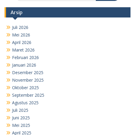
Arsip
Juli 2026
Mei 2026
April 2026
Maret 2026
Februari 2026
Januari 2026
Desember 2025
November 2025
Oktober 2025
September 2025
Agustus 2025
Juli 2025
Juni 2025
Mei 2025
April 2025