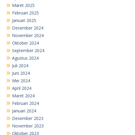
Maret 2025
Februari 2025
Januari 2025
Desember 2024
November 2024
Oktober 2024
September 2024
Agustus 2024
Juli 2024
Juni 2024
Mei 2024
April 2024
Maret 2024
Februari 2024
Januari 2024
Desember 2023
November 2023
Oktober 2023