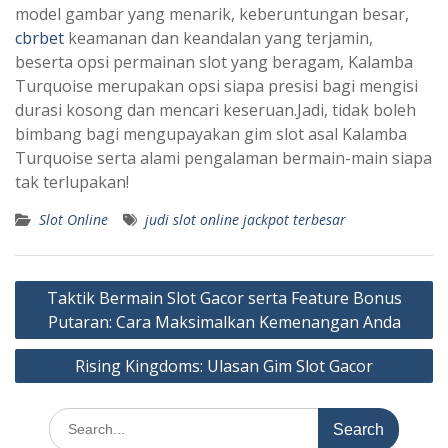
model gambar yang menarik, keberuntungan besar,
cbrbet
keamanan dan keandalan yang terjamin,
beserta opsi permainan slot yang beragam, Kalamba
Turquoise merupakan opsi siapa presisi bagi mengisi
durasi kosong dan mencari keseruan.Jadi, tidak boleh
bimbang bagi mengupayakan gim slot asal Kalamba
Turquoise serta alami pengalaman bermain-main siapa
tak terlupakan!
Slot Online
judi slot online jackpot terbesar
Navigasi
Taktik Bermain Slot Gacor serta Feature Bonus
pos
Putaran: Cara Maksimalkan Kemenangan Anda
Rising Kingdoms: Ulasan Gim Slot Gacor
Search
for: