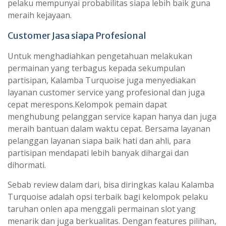
pelaku mempunyai probabilitas siapa lebih baik guna
meraih kejayaan.
Customer Jasa siapa Profesional
Untuk menghadiahkan pengetahuan melakukan
permainan yang terbagus kepada sekumpulan
partisipan, Kalamba Turquoise juga menyediakan
layanan customer service yang profesional dan juga
cepat merespons.Kelompok pemain dapat
menghubung pelanggan service kapan hanya dan juga
meraih bantuan dalam waktu cepat. Bersama layanan
pelanggan layanan siapa baik hati dan ahli, para
partisipan mendapati lebih banyak dihargai dan
dihormati.
Sebab review dalam dari, bisa diringkas kalau Kalamba
Turquoise adalah opsi terbaik bagi kelompok pelaku
taruhan onlen apa menggali permainan slot yang
menarik dan juga berkualitas. Dengan features pilihan,