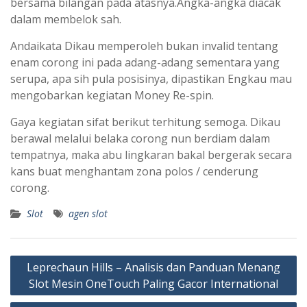
bersama bilangan pada atasnya.Angka-angka diacak
dalam membelok sah.
Andaikata Dikau memperoleh bukan invalid tentang
enam corong ini pada adang-adang sementara yang
serupa, apa sih pula posisinya, dipastikan Engkau mau
mengobarkan kegiatan Money Re-spin.
Gaya kegiatan sifat berikut terhitung semoga. Dikau
berawal melalui belaka corong nun berdiam dalam
tempatnya, maka abu lingkaran bakal bergerak secara
kans buat menghantam zona polos / cenderung
corong.
Slot
agen slot
Navigasi
Leprechaun Hills – Analisis dan Panduan Menang
pos
Slot Mesin OneTouch Paling Gacor International