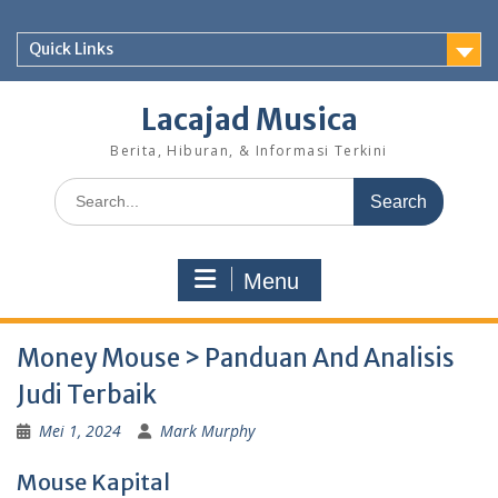
Skip
to
Quick Links
content
Lacajad Musica
Berita, Hiburan, & Informasi Terkini
Search
for:
Menu
Money Mouse > Panduan And Analisis
Judi Terbaik
Mei 1, 2024
Mark Murphy
Mouse Kapital