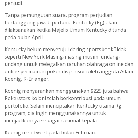
penjudi.
Tanpa pemungutan suara, program perjudian
bertanggung jawab pertama Kentucky (Rg) akan
dilaksanakan ketika Majelis Umum Kentucky ditunda
pada bulan April.
Kentucky belum menyetujui daring sportsbookTidak
seperti New York.Masing-masing musim, undang-
undang untuk melegalkan taruhan olahraga online dan
online permainan poker disponsori oleh anggota Adam
Koenig, R-Erlanger.
Koenig menyarankan menggunakan $225 juta bahwa
Pokerstars koloni telah berkontribusi pada umum
portofolio. Selain menciptakan Kentucky utama Rg
program, dia ingin menggunakannya untuk
menjadikannya sebagai nasional kepala.
Koenig men-tweet pada bulan Februari: