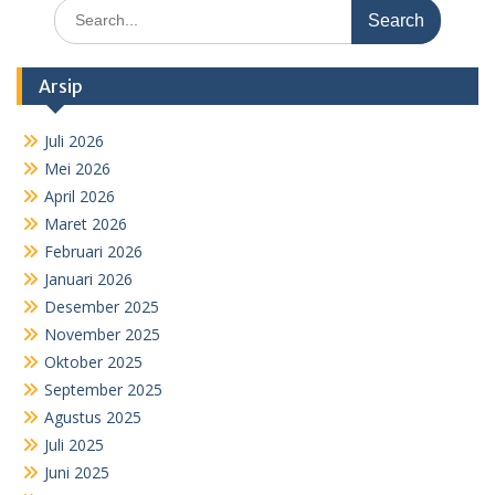
Search
for:
Arsip
Juli 2026
Mei 2026
April 2026
Maret 2026
Februari 2026
Januari 2026
Desember 2025
November 2025
Oktober 2025
September 2025
Agustus 2025
Juli 2025
Juni 2025