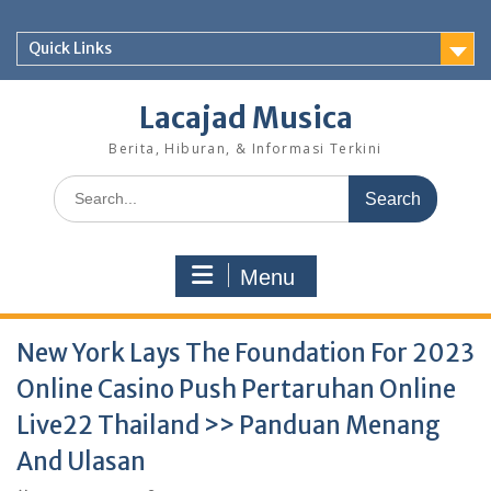
Skip
to
Quick Links
content
Lacajad Musica
Berita, Hiburan, & Informasi Terkini
Search
for:
Menu
New York Lays The Foundation For 2023
Online Casino Push Pertaruhan Online
Live22 Thailand >> Panduan Menang
And Ulasan