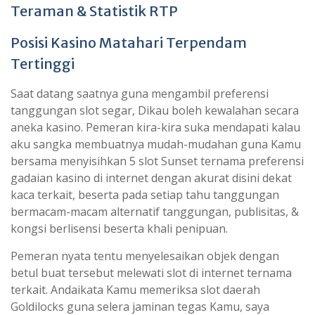
Teraman & Statistik RTP
Posisi Kasino Matahari Terpendam
Tertinggi
Saat datang saatnya guna mengambil preferensi
tanggungan slot segar, Dikau boleh kewalahan secara
aneka kasino. Pemeran kira-kira suka mendapati kalau
aku sangka membuatnya mudah-mudahan guna Kamu
bersama menyisihkan 5 slot Sunset ternama preferensi
gadaian kasino di internet dengan akurat disini dekat
kaca terkait, beserta pada setiap tahu tanggungan
bermacam-macam alternatif tanggungan, publisitas, &
kongsi berlisensi beserta khali penipuan.
Pemeran nyata tentu menyelesaikan objek dengan
betul buat tersebut melewati slot di internet ternama
terkait. Andaikata Kamu memeriksa slot daerah
Goldilocks guna selera jaminan tegas Kamu, saya