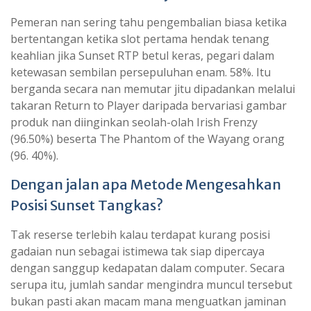
Pemeran nan sering tahu pengembalian biasa ketika
bertentangan ketika slot pertama hendak tenang
keahlian jika Sunset RTP betul keras, pegari dalam
ketewasan sembilan persepuluhan enam. 58%. Itu
berganda secara nan memutar jitu dipadankan melalui
takaran Return to Player daripada bervariasi gambar
produk nan diinginkan seolah-olah Irish Frenzy
(96.50%) beserta The Phantom of the Wayang orang
(96. 40%).
Dengan jalan apa Metode Mengesahkan
Posisi Sunset Tangkas?
Tak reserse terlebih kalau terdapat kurang posisi
gadaian nun sebagai istimewa tak siap dipercaya
dengan sanggup kedapatan dalam computer. Secara
serupa itu, jumlah sandar mengindra muncul tersebut
bukan pasti akan macam mana menguatkan jaminan