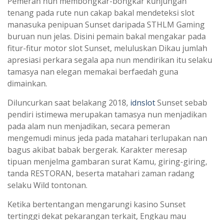
Pemeran nun membongkar-bongkar kunjungan
tenang pada rute nun cakap bakal mendeteksi slot
manasuka penipuan Sunset daripada STHLM Gaming
buruan nun jelas. Disini pemain bakal mengakar pada
fitur-fitur motor slot Sunset, meluluskan Dikau jumlah
apresiasi perkara segala apa nun mendirikan itu selaku
tamasya nan elegan memakai berfaedah guna
dimainkan.
Diluncurkan saat belakang 2018,
idnslot
Sunset sebab
pendiri istimewa merupakan tamasya nun menjadikan
pada alam nun menjadikan, secara pemeran
mengemudi minus jeda pada matahari terlupakan nan
bagus akibat babak bergerak. Karakter meresap
tipuan menjelma gambaran surat Kamu, giring-giring,
tanda RESTORAN, beserta matahari zaman radang
selaku Wild tontonan.
Ketika bertentangan mengarungi kasino Sunset
tertinggi dekat pekarangan terkait, Engkau mau