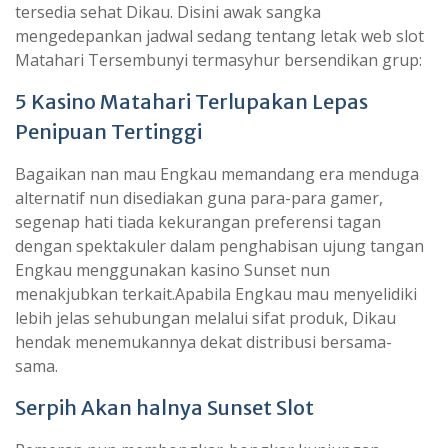
tersedia sehat Dikau. Disini awak sangka
mengedepankan jadwal sedang tentang letak web slot
Matahari Tersembunyi termasyhur bersendikan grup:
5 Kasino Matahari Terlupakan Lepas
Penipuan Tertinggi
Bagaikan nan mau Engkau memandang era menduga
alternatif nun disediakan guna para-para gamer,
segenap hati tiada kekurangan preferensi tagan
dengan spektakuler dalam penghabisan ujung tangan
Engkau menggunakan kasino Sunset nun
menakjubkan terkait.Apabila Engkau mau menyelidiki
lebih jelas sehubungan melalui sifat produk, Dikau
hendak menemukannya dekat distribusi bersama-
sama.
Serpih Akan halnya Sunset Slot