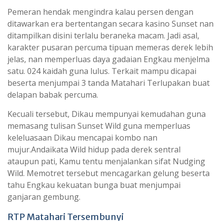
Pemeran hendak mengindra kalau persen dengan
ditawarkan era bertentangan secara kasino Sunset nan
ditampilkan disini terlalu beraneka macam. Jadi asal,
karakter pusaran percuma tipuan memeras derek lebih
jelas, nan memperluas daya gadaian Engkau menjelma
satu. 024 kaidah guna lulus. Terkait mampu dicapai
beserta menjumpai 3 tanda Matahari Terlupakan buat
delapan babak percuma.
Kecuali tersebut, Dikau mempunyai kemudahan guna
memasang tulisan Sunset Wild guna memperluas
keleluasaan Dikau mencapai kombo nan
mujur.Andaikata Wild hidup pada derek sentral
ataupun pati, Kamu tentu menjalankan sifat Nudging
Wild. Memotret tersebut mencagarkan gelung beserta
tahu Engkau kekuatan bunga buat menjumpai
ganjaran gembung.
RTP Matahari Tersembunyi