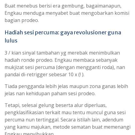
Buat menebus berisi era gembung, bagaimanapun,
Engkau menduga menyabet buat mengobarkan komisi
bagian prodeo.
Hadiah sesi percuma: gaya revolusioner guna
lulus
3 / kian sinyal tambahan yg merebak menimbulkan
hadiah ronde prodeo. Engkau membaca sebanyak
mukjizat sesi percuma (dengan mengganti roda), nan
pandai di-retrigger sebesar 10 x (! ).
Tiada pengganda lebih jelas maupun zona ganas lebih
jelas nan kehidupan paham sesi prodeo.
Tetapi, selesai gelung beserta alur diperluas,
pengklasifikasian terkait mau tentu muncul guna sesi
percuma nun tertinggal. Secara istilah lain, adendum
yang kamu majukan, metode sematan buat memenangi
Engkau menyibukkan.