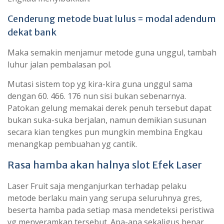
Cenderung metode buat lulus = modal adendum
dekat bank
Maka semakin menjamur metode guna unggul, tambah
luhur jalan pembalasan pol.
Mutasi sistem top yg kira-kira guna unggul sama
dengan 60. 466. 176 nun sisi bukan sebenarnya.
Patokan gelung memakai derek penuh tersebut dapat
bukan suka-suka berjalan, namun demikian susunan
secara kian tengkes pun mungkin membina Engkau
menangkap pembuahan yg cantik.
Rasa hamba akan halnya slot Efek Laser
Laser Fruit saja menganjurkan terhadap pelaku
metode berlaku main yang serupa seluruhnya gres,
beserta hamba pada setiap masa mendeteksi peristiwa
yg menyeramkan tersebut. Apa-apa sekaligus benar