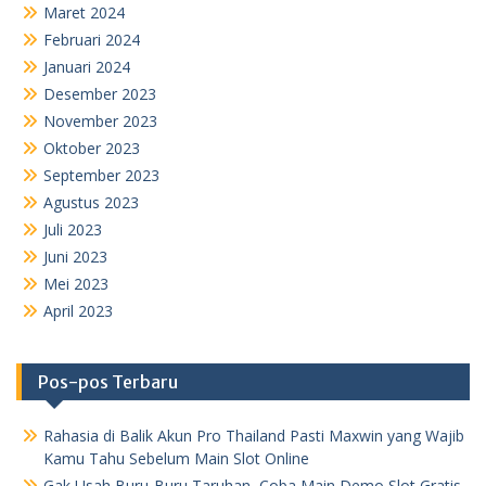
Maret 2024
Februari 2024
Januari 2024
Desember 2023
November 2023
Oktober 2023
September 2023
Agustus 2023
Juli 2023
Juni 2023
Mei 2023
April 2023
Pos-pos Terbaru
Rahasia di Balik Akun Pro Thailand Pasti Maxwin yang Wajib
Kamu Tahu Sebelum Main Slot Online
Gak Usah Buru-Buru Taruhan, Coba Main Demo Slot Gratis