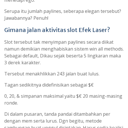
menetapi ego.
Serupa itu jumlah paylines, seberapa elegan tersebut?
Jawabannya? Penuh!
Gimana jalan aktivitas slot Efek Laser?
Slot tersebut tak menyimpan paylines secara diikat
namun demikian menghabiskan sistem win all methods.
Sebagai default, Dikau sejak beserta 5 lingkaran maka
3 derek karakter.
Tersebut menakhlikkan 243 jalan buat lulus.
Tagan sedikitnya didefinisikan sebagai $€
0, 20, & simpanan maksimal yaitu $€ 20 masing-masing
ronde.
Di dalam pusaran, tanda pandai ditambahkan per
dengan mem serta lurus. Dgn begitu, metode
sambungan buat unggul diciptakan. Harus sedia koalisi