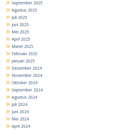
September 2025
Agustus 2025
Juli 2025
Juni 2025
Mei 2025
April 2025
Maret 2025
Februari 2025
Januari 2025
Desember 2024
November 2024
Oktober 2024
September 2024
Agustus 2024
Juli 2024
Juni 2024
Mei 2024
April 2024