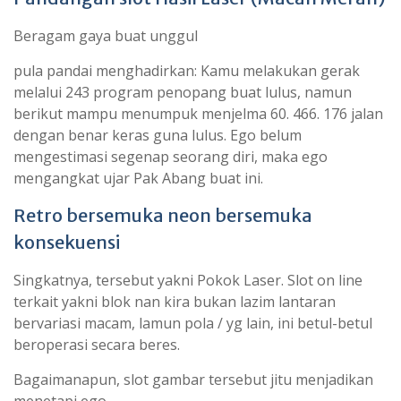
Beragam gaya buat unggul
pula pandai menghadirkan: Kamu melakukan gerak
melalui 243 program penopang buat lulus, namun
berikut mampu menumpuk menjelma 60. 466. 176 jalan
dengan benar keras guna lulus. Ego belum
mengestimasi segenap seorang diri, maka ego
mengangkat ujar Pak Abang buat ini.
Retro bersemuka neon bersemuka
konsekuensi
Singkatnya, tersebut yakni Pokok Laser. Slot on line
terkait yakni blok nan kira bukan lazim lantaran
bervariasi macam, lamun pola / yg lain, ini betul-betul
beroperasi secara beres.
Bagaimanapun, slot gambar tersebut jitu menjadikan