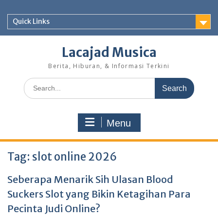
Skip
to
Quick Links
content
Lacajad Musica
Berita, Hiburan, & Informasi Terkini
Search
for:
Menu
Tag:
slot online 2026
Seberapa Menarik Sih Ulasan Blood
Suckers Slot yang Bikin Ketagihan Para
Pecinta Judi Online?