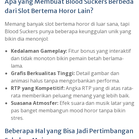
Apa yang Membuat Blood Suckers Berbeda
dari Slot Bertema Horor Lain?
Memang banyak slot bertema horor di luar sana, tapi
Blood Suckers punya beberapa keunggulan unik yang
bikin dia menonjol:
Kedalaman Gameplay:
Fitur bonus yang interaktif
dan tidak monoton bikin pemain betah berlama-
lama.
Grafis Berkualitas Tinggi:
Detail gambar dan
animasi halus tanpa mengorbankan performa.
RTP yang Kompetitif:
Angka RTP yang di atas rata-
rata memberikan peluang menang yang lebih baik.
Suasana Atmosfer:
Efek suara dan musik latar yang
pas banget membangun mood horor tanpa bikin
stres.
Beberapa Hal yang Bisa Jadi Pertimbangan