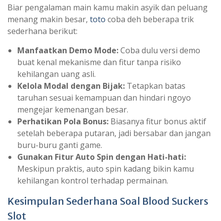
Biar pengalaman main kamu makin asyik dan peluang
menang makin besar,
toto
coba deh beberapa trik
sederhana berikut:
Manfaatkan Demo Mode:
Coba dulu versi demo
buat kenal mekanisme dan fitur tanpa risiko
kehilangan uang asli.
Kelola Modal dengan Bijak:
Tetapkan batas
taruhan sesuai kemampuan dan hindari ngoyo
mengejar kemenangan besar.
Perhatikan Pola Bonus:
Biasanya fitur bonus aktif
setelah beberapa putaran, jadi bersabar dan jangan
buru-buru ganti game.
Gunakan Fitur Auto Spin dengan Hati-hati:
Meskipun praktis, auto spin kadang bikin kamu
kehilangan kontrol terhadap permainan.
Kesimpulan Sederhana Soal Blood Suckers
Slot