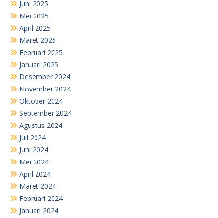
Juni 2025
Mei 2025
April 2025
Maret 2025
Februari 2025
Januari 2025
Desember 2024
November 2024
Oktober 2024
September 2024
Agustus 2024
Juli 2024
Juni 2024
Mei 2024
April 2024
Maret 2024
Februari 2024
Januari 2024