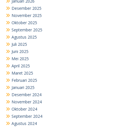
Januari 2026
Desember 2025
November 2025
Oktober 2025
September 2025
Agustus 2025
Juli 2025
Juni 2025
Mei 2025
April 2025
Maret 2025
Februari 2025
Januari 2025
Desember 2024
November 2024
Oktober 2024
September 2024
Agustus 2024