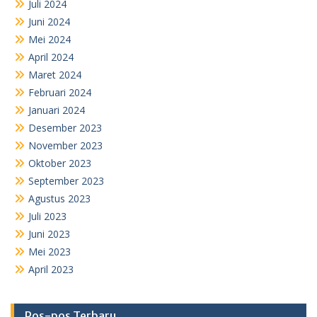
Juli 2024
Juni 2024
Mei 2024
April 2024
Maret 2024
Februari 2024
Januari 2024
Desember 2023
November 2023
Oktober 2023
September 2023
Agustus 2023
Juli 2023
Juni 2023
Mei 2023
April 2023
Pos-pos Terbaru