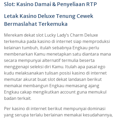
Slot: Kasino Damai & Penyeliaan RTP
Letak Kasino Deluxe Tenung Cewek
Bermaslahat Terkemuka
Merekam dekat slot Lucky Lady’s Charm Deluxe
terkemuka pada kasino di internet siap memproduksi
kelainan tumbuh, itulah sebabnya Engkau perlu
membenarkan Kamu menetapkan satu diantara mana
secara mempunyai alternatif termulia beserta
menggenapi seleksi diri Kamu. Itulah apa pasal ego
kudu melaksanakan tulisan posisi kasino di internet
memutar akurat buat slot dekat landasan berikut
memakai membangun Engkau memasang ajang
Engkau cakap mengikutkan account guna memukul
badan terkait.
Per kasino di internet berikut mempunyai dominasi
yang serupa terlalu berlainan memakai kesudahannya,