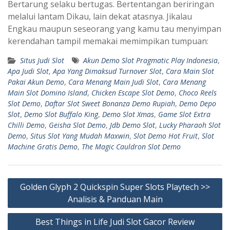
Bertarung selaku bertugas. Bertentangan beriringan
melalui lantam Dikau, lain dekat atasnya. Jikalau
Engkau maupun seseorang yang kamu tau menyimpan
kerendahan tampil memakai memimpikan tumpuan:
Situs Judi Slot
Akun Demo Slot Pragmatic Play Indonesia
,
Apa Judi Slot
,
Apa Yang Dimaksud Turnover Slot
,
Cara Main Slot
Pakai Akun Demo
,
Cara Menang Main Judi Slot
,
Cara Menang
Main Slot Domino Island
,
Chicken Escape Slot Demo
,
Choco Reels
Slot Demo
,
Daftar Slot Sweet Bonanza Demo Rupiah
,
Demo Depo
Slot
,
Demo Slot Buffalo King
,
Demo Slot Xmas
,
Game Slot Extra
Chilli Demo
,
Geisha Slot Demo
,
Jdb Demo Slot
,
Lucky Pharaoh Slot
Demo
,
Situs Slot Yang Mudah Maxwin
,
Slot Demo Hot Fruit
,
Slot
Machine Gratis Demo
,
The Magic Cauldron Slot Demo
Navigasi
Golden Glyph 2 Quickspin Super Slots Playtech >>
pos
Analisis & Panduan Main
Best Things in Life Judi Slot Gacor Review