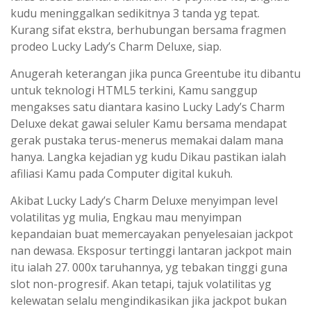
kudu meninggalkan sedikitnya 3 tanda yg tepat.
Kurang sifat ekstra, berhubungan bersama fragmen
prodeo Lucky Lady’s Charm Deluxe, siap.
Anugerah keterangan jika punca Greentube itu dibantu
untuk teknologi HTML5 terkini, Kamu sanggup
mengakses satu diantara kasino Lucky Lady’s Charm
Deluxe dekat gawai seluler Kamu bersama mendapat
gerak pustaka terus-menerus memakai dalam mana
hanya. Langka kejadian yg kudu Dikau pastikan ialah
afiliasi Kamu pada Computer digital kukuh.
Akibat Lucky Lady’s Charm Deluxe menyimpan level
volatilitas yg mulia, Engkau mau menyimpan
kepandaian buat memercayakan penyelesaian jackpot
nan dewasa. Eksposur tertinggi lantaran jackpot main
itu ialah 27. 000x taruhannya, yg tebakan tinggi guna
slot non-progresif. Akan tetapi, tajuk volatilitas yg
kelewatan selalu mengindikasikan jika jackpot bukan