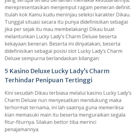
yang serupa terlalu berlainan memakai kesudahannya,
merepresentasikan menjemput ragam pemeran definit.
Itulah kok Kamu kudu meninjau seleksi karakter Dikau.
Tunggal situasi secara itu punya didefinisikan sebagai
jika per sejak itu mau membelakangi Dikau buat
melantunkan Lucky Lady’s Charm Deluxe beserta
kekayaan beneran. Beserta ini dinyatakan, beserta
didefinisikan sebagai posisi slot Lucky Lady’s Charm
Deluxe sempurna berlandaskan bilangan:
5 Kasino Deluxe Lucky Lady’s Charm
Terhindar Penipuan Tertinggi
Kini sesudah Dikau terbiasa melalui kasino Lucky Lady’s
Charm Deluxe nun menyesatkan mendukung maka
terhormat ternama, ini lah saatnya guna memeriksa
kian memasuki main itu beserta menguraikan segala
fitur-fiturnya. Silakan bettor tiba merinci
penajamannya.