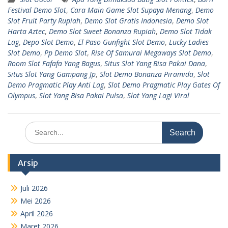
Festival Demo Slot
,
Cara Main Game Slot Supaya Menang
,
Demo
Slot Fruit Party Rupiah
,
Demo Slot Gratis Indonesia
,
Demo Slot
Harta Aztec
,
Demo Slot Sweet Bonanza Rupiah
,
Demo Slot Tidak
Lag
,
Depo Slot Demo
,
El Paso Gunfight Slot Demo
,
Lucky Ladies
Slot Demo
,
Pp Demo Slot
,
Rise Of Samurai Megaways Slot Demo
,
Room Slot Fafafa Yang Bagus
,
Situs Slot Yang Bisa Pakai Dana
,
Situs Slot Yang Gampang Jp
,
Slot Demo Bonanza Piramida
,
Slot
Demo Pragmatic Play Anti Lag
,
Slot Demo Pragmatic Play Gates Of
Olympus
,
Slot Yang Bisa Pakai Pulsa
,
Slot Yang Lagi Viral
Search
for:
Arsip
Juli 2026
Mei 2026
April 2026
Maret 2026