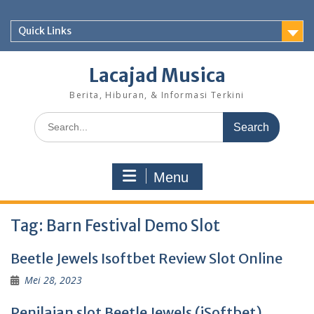
Skip
to
Quick Links
content
Lacajad Musica
Berita, Hiburan, & Informasi Terkini
Search
for:
Menu
Tag:
Barn Festival Demo Slot
Beetle Jewels Isoftbet Review Slot Online
Mei 28, 2023
Penilaian slot Beetle Jewels (iSoftbet)