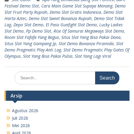
Festival Demo Slot
,
Cara Main Game Slot Supaya Menang
,
Demo
Slot Fruit Party Rupiah
,
Demo Slot Gratis Indonesia
,
Demo Slot
Harta Aztec
,
Demo Slot Sweet Bonanza Rupiah
,
Demo Slot Tidak
Lag
,
Depo Slot Demo
,
El Paso Gunfight Slot Demo
,
Lucky Ladies
Slot Demo
,
Pp Demo Slot
,
Rise Of Samurai Megaways Slot Demo
,
Room Slot Fafafa Yang Bagus
,
Situs Slot Yang Bisa Pakai Dana
,
Situs Slot Yang Gampang Jp
,
Slot Demo Bonanza Piramida
,
Slot
Demo Pragmatic Play Anti Lag
,
Slot Demo Pragmatic Play Gates Of
Olympus
,
Slot Yang Bisa Pakai Pulsa
,
Slot Yang Lagi Viral
Search
for:
Arsip
Agustus 2026
Juli 2026
Mei 2026
April 2026