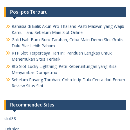
Pos-pos Terbaru
Rahasia di Balik Akun Pro Thailand Pasti Maxwin yang Wajib
Kamu Tahu Sebelum Main Slot Online
Gak Usah Buru-Buru Taruhan, Coba Main Demo Slot Gratis
Dulu Biar Lebih Paham
RTP Slot Terpercaya Hari Ini: Panduan Lengkap untuk
Menemukan Situs Terbaik
Rtp Slot Lucky Lightning: Petir Keberuntungan yang Bisa
Menyambar Dompetmu
Sebelum Pasang Taruhan, Coba Intip Dulu Cerita dari Forum
Review Situs Slot
Recommended Sites
slot88
judi slot