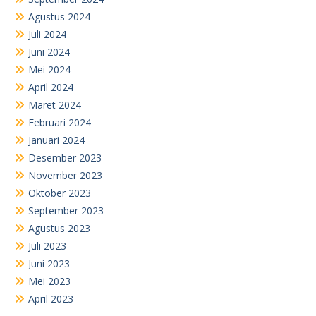
Agustus 2024
Juli 2024
Juni 2024
Mei 2024
April 2024
Maret 2024
Februari 2024
Januari 2024
Desember 2023
November 2023
Oktober 2023
September 2023
Agustus 2023
Juli 2023
Juni 2023
Mei 2023
April 2023