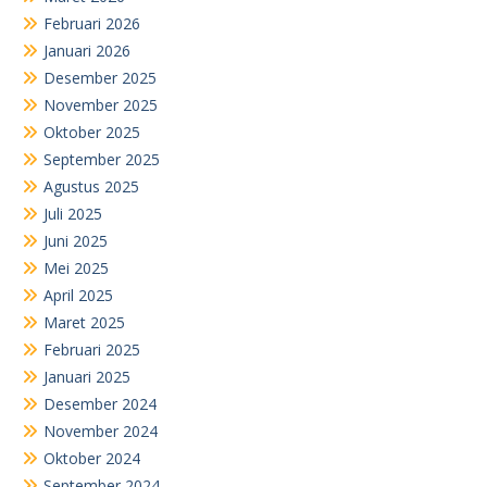
Februari 2026
Januari 2026
Desember 2025
November 2025
Oktober 2025
September 2025
Agustus 2025
Juli 2025
Juni 2025
Mei 2025
April 2025
Maret 2025
Februari 2025
Januari 2025
Desember 2024
November 2024
Oktober 2024
September 2024