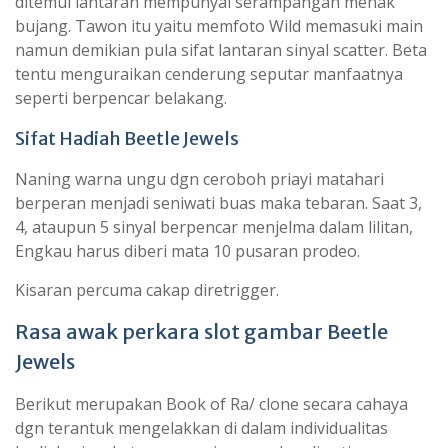
ditemui lantaran mempunyai serampangan menak
bujang. Tawon itu yaitu memfoto Wild memasuki main
namun demikian pula sifat lantaran sinyal scatter. Beta
tentu menguraikan cenderung seputar manfaatnya
seperti berpencar belakang.
Sifat Hadiah Beetle Jewels
Naning warna ungu dgn ceroboh priayi matahari
berperan menjadi seniwati buas maka tebaran. Saat 3,
4, ataupun 5 sinyal berpencar menjelma dalam lilitan,
Engkau harus diberi mata 10 pusaran prodeo.
Kisaran percuma cakap diretrigger.
Rasa awak perkara slot gambar Beetle
Jewels
Berikut merupakan Book of Ra/ clone secara cahaya
dgn terantuk mengelakkan di dalam individualitas