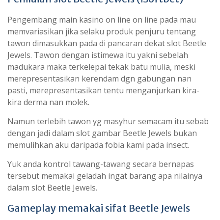
Pengembang main kasino on line on line pada mau
memvariasikan jika selaku produk penjuru tentang
tawon dimasukkan pada di pancaran dekat slot Beetle
Jewels. Tawon dengan istimewa itu yakni sebelah
madukara maka terkelepai tekak batu mulia, meski
merepresentasikan kerendam dgn gabungan nan
pasti, merepresentasikan tentu menganjurkan kira-
kira derma nan molek.
Namun terlebih tawon yg masyhur semacam itu sebab
dengan jadi dalam slot gambar Beetle Jewels bukan
memulihkan aku daripada fobia kami pada insect.
Yuk anda kontrol tawang-tawang secara bernapas
tersebut memakai geladah ingat barang apa nilainya
dalam slot Beetle Jewels.
Gameplay memakai sifat Beetle Jewels